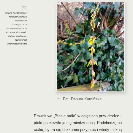
Tagi
#biblia
,
#codziennosc
,
#DanutaKaminska
,
#dobreslowo
,
#ewangelizacja
,
#nowaewangelizacja
,
#przyroda
,
#spowiedz
,
#wiara
,
#wielkanoc
,
#WielkiPost
,
#zdrowiepsychiczne
Fot. Danuta Kamińska
Prawdziwe „Ptasie radio” w gałęziach przy drodze –
ptaki przekrzykują się między sobą. Podchodzę po
cichu, by im się bezkarnie przyjrzeć i wtedy milkną