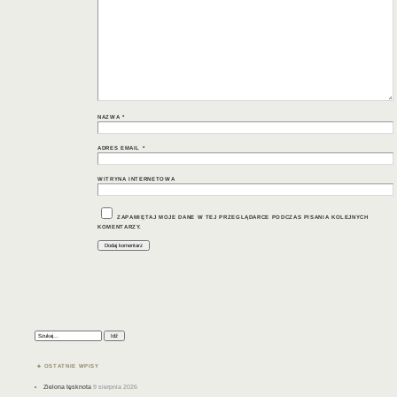
NAZWA
*
ADRES EMAIL
*
WITRYNA INTERNETOWA
ZAPAMIĘTAJ MOJE DANE W TEJ PRZEGLĄDARCE PODCZAS PISANIA KOLEJNYCH
KOMENTARZY.
Szukaj:
OSTATNIE WPISY
Zielona tęsknota
9 sierpnia 2026