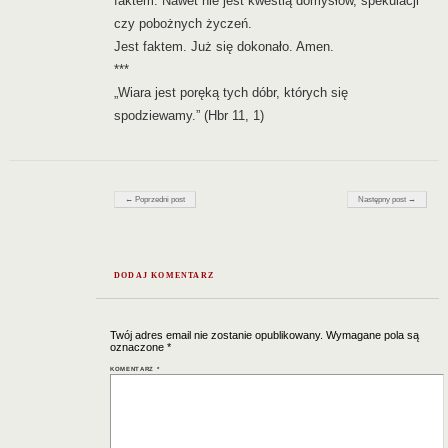
faktem. Nawet nie jest kwestią domysłów, spekulacji
czy pobożnych życzeń.
Jest faktem. Już się dokonało. Amen.
***
„Wiara jest poręką tych dóbr, których się
spodziewamy.” (Hbr 11, 1)
Nawigacja postów
← Poprzedni post
Następny post →
DODAJ KOMENTARZ
Twój adres email nie zostanie opublikowany.
Wymagane pola są
oznaczone
*
KOMENTARZ
*