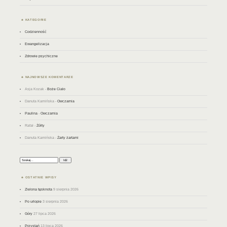
KATEGORIE
Codzienność
Ewangelizacja
Zdrowie psychiczne
NAJNOWSZE KOMENTARZE
Asja Kozak
-
Boże Ciało
Danuta Kamińska
-
Owczarnia
Paulina
-
Owczarnia
Rafał
-
Żółty
Danuta Kamińska
-
Żarty żartami
Szukaj:
OSTATNIE WPISY
Zielona tęsknota
9 sierpnia 2026
Po urlopie
3 sierpnia 2026
Góry
27 lipca 2026
Przystań
13 lipca 2026