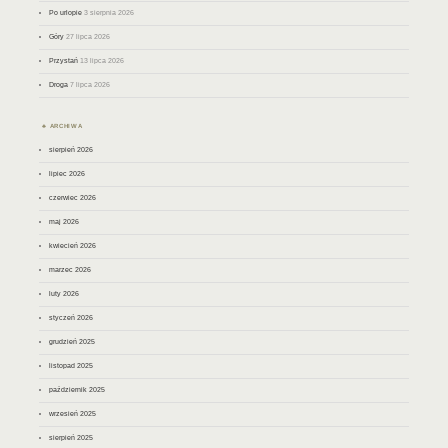
Po urlopie
3 sierpnia 2026
Góry
27 lipca 2026
Przystań
13 lipca 2026
Droga
7 lipca 2026
ARCHIWA
sierpień 2026
lipiec 2026
czerwiec 2026
maj 2026
kwiecień 2026
marzec 2026
luty 2026
styczeń 2026
grudzień 2025
listopad 2025
październik 2025
wrzesień 2025
sierpień 2025