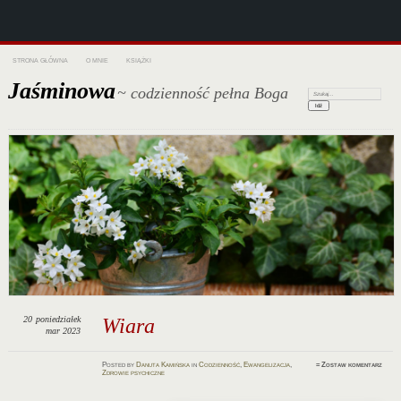
STRONA GŁÓWNA
O MNIE
KSIĄŻKI
Jaśminowa
~ codzienność pełna Boga
Szukaj:
20
poniedziałek
Wiara
mar 2023
Posted
by
Danuta Kamińska
in
Codzienność
,
Ewangelizacja
,
≈
Zostaw komentarz
Zdrowie psychiczne