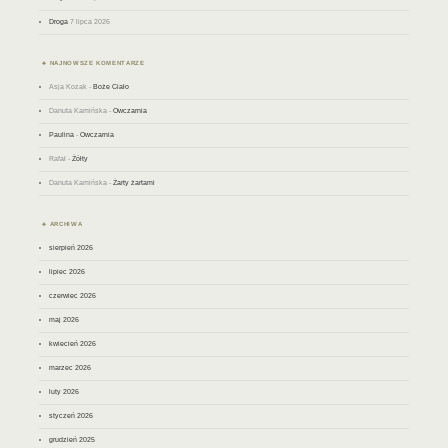
Droga
7 lipca 2026
NAJNOWSZE KOMENTARZE
Asja Kozak
-
Boże Ciało
Danuta Kamińska
-
Owczarnia
Paulina
-
Owczarnia
Rafał
-
Żółty
Danuta Kamińska
-
Żarty żartami
ARCHIWA
sierpień 2026
lipiec 2026
czerwiec 2026
maj 2026
kwiecień 2026
marzec 2026
luty 2026
styczeń 2026
grudzień 2025