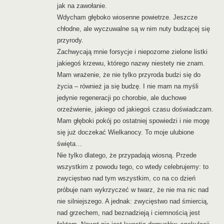
jak na zawołanie.
Wdycham głęboko wiosenne powietrze. Jeszcze
chłodne, ale wyczuwalne są w nim nuty budzącej się
przyrody.
Zachwycają mnie forsycje i niepozorne zielone listki
jakiegoś krzewu, którego nazwy niestety nie znam.
Mam wrażenie, że nie tylko przyroda budzi się do
życia – również ja się budzę. I nie mam na myśli
jedynie regeneracji po chorobie, ale duchowe
orzeźwienie, jakiego od jakiegoś czasu doświadczam.
Mam głęboki pokój po ostatniej spowiedzi i nie mogę
się już doczekać Wielkanocy. To moje ulubione
święta…
Nie tylko dlatego, że przypadają wiosną. Przede
wszystkim z powodu tego, co wtedy celebrujemy: to
zwycięstwo nad tym wszystkim, co na co dzień
próbuje nam wykrzyczeć w twarz, że nie ma nic nad
nie silniejszego. A jednak: zwycięstwo nad śmiercią,
nad grzechem, nad beznadzieją i ciemnością jest